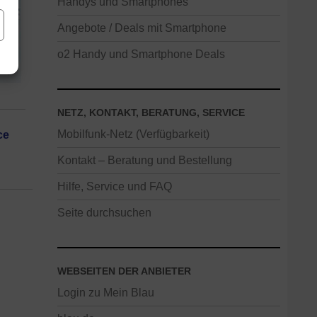
Handys und Smartphones
Angebote / Deals mit Smartphone
o2 Handy und Smartphone Deals
NETZ, KONTAKT, BERATUNG, SERVICE
Mobilfunk-Netz (Verfügbarkeit)
ce
Kontakt – Beratung und Bestellung
Hilfe, Service und FAQ
Seite durchsuchen
WEBSEITEN DER ANBIETER
Login zu Mein Blau