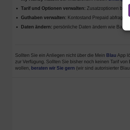
Tarif und Optionen verwalten:
Zusatzoptionen buche
Guthaben verwalten:
Kontostand Prepaid abfragen
Daten ändern:
persönliche Daten ändern wie Bank
Sollten Sie ein Anliegen nicht über die Mein
Blau
App lö
zur Verfügung. Sollten Sie bisher noch keinen Tarif von 
wollen,
beraten wir Sie gern
(wir sind autorisierter Blau