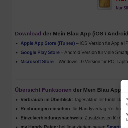
Download
der Mein Blau App (iOS / Androi
Apple App Store (iTunes)
– iOS Version für Apple i
Google Play Store
– Android Version für viele Sma
Microsoft Store
– Windows 10 Version für PC, Lapto
Übersicht Funktionen
der Mein Blau App fü
Verbrauch im Überblick:
tagesaktueller Einblick de
W
u
Rechnungen einsehen:
für Handyvertrag Rechnung
W
Einzelverbindungsnachweis:
Zusatzkosten für Gesp
my Handy Raten:
bei finanziertem neuen
Smartph