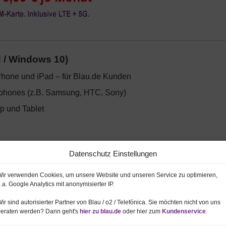
d / Windows 10)
Phone und iPad – für Blau.de Kunden
rtphones (z.B. Samsung, HTC, Sony)
p und Tablet
Datenschutz Einstellungen
r Smartphones / Tablets
s Datenverbrauchs (wieviel MB / GB genutzt)
ir verwenden Cookies, um unsere Website und unseren Service zu optimieren,
.a. Google Analytics mit anonymisierter IP.
en der letzten 6 Monate einsehen
ir sind autorisierter Partner von Blau / o2 / Telefónica. Sie möchten nicht von uns
räche und SMS einsehen (falls keine Flat)
beraten werden? Dann geht's
hier zu blau.de
oder hier zum
Kundenservice
.
one
Ratenplan (Abzahlung) im Blick