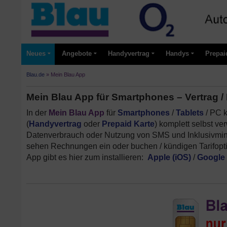
Neues
Angebote
Handyvertrag
Handys
Prepai
Blau.de
»
Mein Blau App
Mein Blau App für Smartphones – Vertrag /
In der
Mein Blau App
für
Smartphones
/
Tablets
/ PC 
(
Handyvertrag
oder
Prepaid Karte
) komplett selbst ve
Datenverbrauch oder Nutzung von SMS und Inklusivminu
sehen Rechnungen ein oder buchen / kündigen Tarifop
App gibt es hier zum installieren:
Apple (iOS)
/
Google 