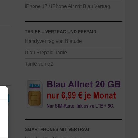
iPhone 17 / iPhone Air mit Blau Vertrag
TARIFE – VERTRAG UND PREPAID
Handyvertrag von Blau.de
Blau Prepaid Tarife
Tarife von o2
SMARTPHONES MIT VERTRAG